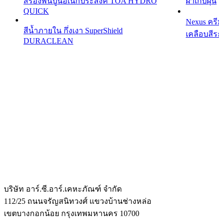
สีรองพื้นปูนอเนกประสงค์ TOA HYDRO
ผ้าเก็บผุ่น
QUICK
Nexus คร
สีน้ำภายใน กึ่งเงา SuperShield
เคลือบสี
DURACLEAN
บริษัท อาร์.ซี.อาร์.เคหะภัณฑ์ จำกัด
112/25 ถนนจรัญสนิทวงศ์ แขวงบ้านช่างหล่อ
เขตบางกอกน้อย กรุงเทพมหานคร 10700