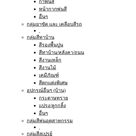
กาพ่นสี
หน้ากากพ่นสี
อื่นๆ
กลุ่มยาขัด และ เคลือบสีรถ
กลุ่มสีทาบ้าน
สีรองพื้นปูน
สีทาบ้าน/หลังคา/ถนน
สีงานเหล็ก
สีงานไม้
เคมีภัณฑ์
สีตกแต่งพิเศษ
อุปกรณ์อื่นๆ (บ้าน)
กระดาษทราย
แปรง/ลูกกลิ้ง
อื่นๆ
กลุ่มสีพ่นอุตสาหกรรม
กลุ่มสีสเปรย์