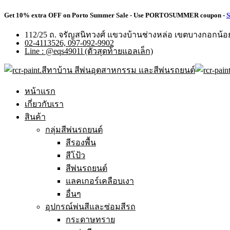
Get 10% extra OFF on Porto Summer Sale - Use
PORTOSUMMER
coupon -
S
112/25 ถ. จรัญสนิทวงศ์ แขวงบ้านช่างหล่อ เขตบางกอกน้
02-4113526, 097-092-9902
Line : @eqs4901l (ตัวสุดท้ายแอลเล็ก)
หน้าแรก
เกี่ยวกับเรา
สินค้า
กลุ่มสีพ่นรถยนต์
สีรองพื้น
สีโป้ว
สีพ่นรถยนต์
แลคเกอร์เคลือบเงา
อื่นๆ
อุปกรณ์พ่นสีและซ่อมสีรถ
กระดาษทราย