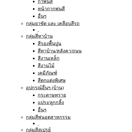
กาพ่นสี
หน้ากากพ่นสี
อื่นๆ
กลุ่มยาขัด และ เคลือบสีรถ
กลุ่มสีทาบ้าน
สีรองพื้นปูน
สีทาบ้าน/หลังคา/ถนน
สีงานเหล็ก
สีงานไม้
เคมีภัณฑ์
สีตกแต่งพิเศษ
อุปกรณ์อื่นๆ (บ้าน)
กระดาษทราย
แปรง/ลูกกลิ้ง
อื่นๆ
กลุ่มสีพ่นอุตสาหกรรม
กลุ่มสีสเปรย์