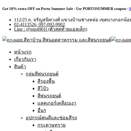
Get 10% extra OFF on Porto Summer Sale - Use
PORTOSUMMER
coupon -
S
112/25 ถ. จรัญสนิทวงศ์ แขวงบ้านช่างหล่อ เขตบางกอกน้
02-4113526, 097-092-9902
Line : @eqs4901l (ตัวสุดท้ายแอลเล็ก)
หน้าแรก
เกี่ยวกับเรา
สินค้า
กลุ่มสีพ่นรถยนต์
สีรองพื้น
สีโป้ว
สีพ่นรถยนต์
แลคเกอร์เคลือบเงา
อื่นๆ
อุปกรณ์พ่นสีและซ่อมสีรถ
กระดาษทราย